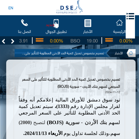
EN
جديد
الرئيسية
الأخبار
اتصل بنا
تطبيق الجوال
UG
3.91
0.00%
BSO
19.00
0.00%
I
الأخبار
تعميم بخصوص تعديل كمية الحد الأدنى المطلوبة للتأثير على...
تعميم بخصوص تعديل كمية الحد الأدنى المطلوبة للتأثير على السعر
المرجعي لسهم بنك الأردن - سورية (BOJS)
2024-11-12
تود سوق دمشق للأوراق المالية إعلامكم أنه وفقاً
لقرار مجلس الإدارة رقم
(1333)،
سيتم تعديل كمية
الحد الأدنى المطلوبة للتأثير على السعر المرجعي
بنك
الأردن - سورية
(BOJS)
لسهم
لتصبح
(
2000
)
سهم،وذلك لجلسة تداول يوم
الأربعاء
11/13/
2024
.