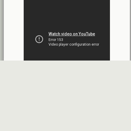
بنك الأردن - سورية
2026-07-14
اقتراح توزيع أرباح
شركة سيريتل موبايل تيليكوم
2026-07-13
البيانات المالية النهائية عن العام 2025
شركة سيريتل موبايل تيليكوم
2026-07-12
افصاح طارئ حول تشكيلة مجلس الإدارة
بنك سورية والخليج
2026-07-09
دعوة اجتماع هيئة عامة غير عادية
المصرف الدولي للتجارة والتمويل
2026-07-08
البيانات المالية عن الربع الأول 2026
البنك العربي- سورية
2026-07-07
قسم شكاوى
فرص عمل في
خريطة الموقع