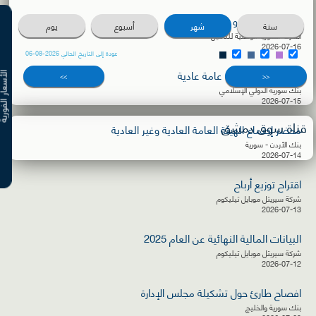
تغيير ممثل عضو مجلس إدارة
سنة
شهر
أسبوع
يوم
الشركة السورية الوطنية للتأمين
2026-07-16
عودة إلى التاريخ الحالي 2026-08-06
محضر إجتماع هيئة عامة عادية
الأسعار ال
>>
<<
بنك سورية الدولي الإسلامي
2026-07-15
قناة سوق دمشق
محضر إجتماع الهيئة العامة العادية وغير العادية
بنك الأردن - سورية
2026-07-14
اقتراح توزيع أرباح
شركة سيريتل موبايل تيليكوم
2026-07-13
البيانات المالية النهائية عن العام 2025
شركة سيريتل موبايل تيليكوم
2026-07-12
افصاح طارئ حول تشكيلة مجلس الإدارة
بنك سورية والخليج