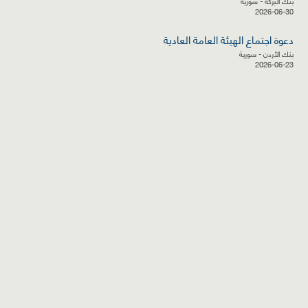
بنك البركة - سورية
2026-06-30
دعوة اجتماع الهيئة العامة العادية
بنك الأردن - سورية
2026-06-23
تعيين رئيس تنفيذي للبنك
بنك سورية والخليج
2026-06-23
قسم شكاوى
فرص عمل في
خريطة الموقع
المستثمرين
السوق
الأسئلة المتكررة
Facebook
Youtube
Twitter
جميع الحقوق محفوظة لسوق دمشق للأوراق المالية ©
مواقع هامة
2007-2026
لا يجوز إعادة نشر أو توزيع البيانات والمعلومات المنشورة
في هذا الموقع إلا بموافقة خطية من إدارة السوق
حقوق الأفراد
|
استخدام الموقع
|
مدير الموقع
|
سياسة الخصوصية