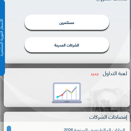
مستثمرين
الأسعار الفورية 
الشركات المدرجة
لعبة التداول
جديد
إفصاحات الشركات
البيانات المالية نصف السنوية 2026