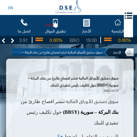
EN
جديد
الرئيسية
الأخبار
اتصل بنا
تطبيق الجوال
UG
3.91
0.00%
BSO
19.00
0.00%
I
الأخبار
سوق دمشق للأوراق المالية تنشر افصاح طارئ من بنك البركة –...
سوق دمشق للأوراق المالية تنشر افصاح طارئ من بنك البركة –
سورية (BBSY) حول تكليف رئيس تنفيذي للبنك
2024-10-10
سوق دمشق للأوراق المالية
تنشر
افصاح طارئ من
بنك البركة – سورية
(BBSY)
حول تكليف رئيس
تنفيذي للبنك
للمزيد من التفاصيل، اضغط
هنا
.