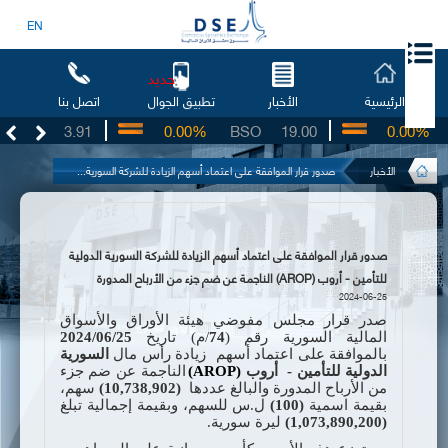
EN
جديد
الرئيسية
الأخبار
اتصل بنا
تطبيق الجوال
UG
3.91
0.00%
BSO
19.00
0.00%
I
الأخبار
صدور قرار الموافقة على اعتماد أسهم الزيادة للشركة السورية...
صدور قرار الموافقة على اعتماد أسهم الزيادة للشركة السورية الدولية
للتأمين - أروب (AROP) الناجمة عن ضم جزء من الأرباح المدورة
2024-06-25
صدر قرار مجلس مفوضي هيئة الأوراق والأسواق
المالية السورية رقم (
74
/م) تاريخ
25
/
06
/
2024
بالموافقة على اعتماد أسهم
زيادة
رأس مال
السورية
الدولية للتأمين -
أروب
(AROP)
الناجمة عن ضم جزء
من
الأرباح المدورة والبالغ عددها
10,738,902)
)
سهم،
بقيمة اسمية
(100)
ل.س للسهم، وبقيمة إجمالية تبلغ
(1,073,890,200)
ليرة سورية.