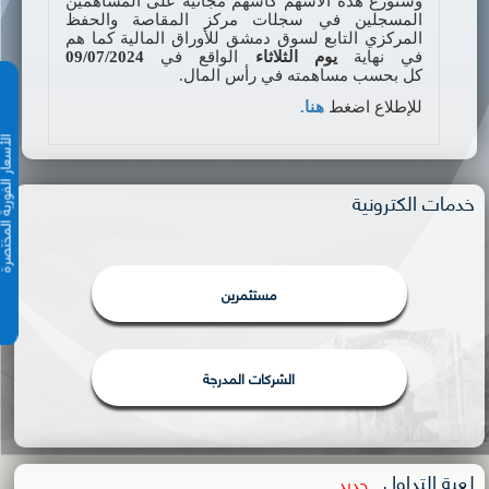
وستوزع هذه الأسهم كأسهم مجانية على المساهمين
المسجلين في سجل
ات
مركز المقاصة والحفظ
المركزي التابع لسوق دمشق للأوراق المالية كما هم
في نهاية
يوم
الثلاثاء
الواقع في
09/07/2024
كل بحسب مساهمته في رأس المال.
للإطلاع
اضغط
هنا.
الأسعار الفورية 
خدمات الكترونية
مستثمرين
الشركات المدرجة
لعبة التداول
جديد