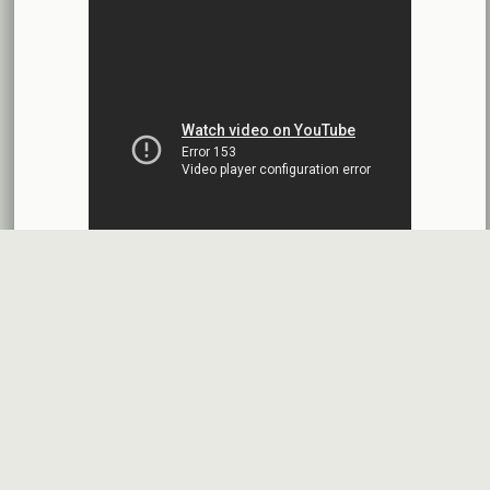
بنك الأردن - سورية
2026-07-14
اقتراح توزيع أرباح
شركة سيريتل موبايل تيليكوم
2026-07-13
البيانات المالية النهائية عن العام 2025
شركة سيريتل موبايل تيليكوم
2026-07-12
افصاح طارئ حول تشكيلة مجلس الإدارة
بنك سورية والخليج
2026-07-09
دعوة اجتماع هيئة عامة غير عادية
المصرف الدولي للتجارة والتمويل
2026-07-08
البيانات المالية عن الربع الأول 2026
البنك العربي- سورية
2026-07-07
قسم شكاوى
فرص عمل في
خريطة الموقع