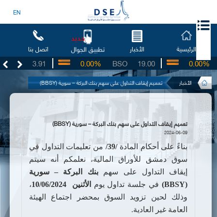
EN
جديد
الرئيسية
الأخبار
اتصل بنا
تطبيق الجوال
UG
3.91
0.00%
BSO
19.00
0.00%
I
الأخبار
تعميم إيقاف التداول على سهم بنك البركة – سورية (BBSY)
تعميم إيقاف التداول على سهم بنك البركة – سورية (BBSY)
2024-06-09
بناءً على أحكام المادة
/39/
من تعليمات التداول في
سوق دمشق للأوراق المالية،
نعلمكم أنه سيتم
إيقاف التداول على سهم
بنك
البركة – سورية
(BBSY)
في جلسة تداول يوم
الأثنين
10/06/2024
،
وذلك لحين تزويد السوق بمحضر
اجتماع الهيئة
العامة
غير العادية.