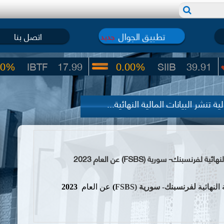
تطبيق الجوال
اتصل بنا
جديد
TF
17.99
0.00%
SIIB
39.91
تنشر البيانات المالية النهائية...
بنك- سورية (FSBS) عن العام 2023
 النهائية
لفرنسبنك- سورية (
FSBS
)
عن العام
2023