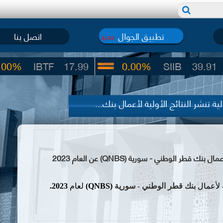
تطبيق الجوال
اتصل بنا
جديد
IBTF
17.99
0.00%
SIIB
39.91
 تنشر النتائج الأولية لأعمال بنك...
ر الوطني - سورية (QNBS) عن العام 2023
ة لأعمال
بنك
قطر الوطني - سورية
(QNBS)
لعام
2023.