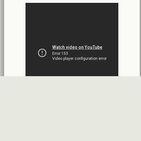
محضر إجتماع الهيئة العامة العادية وغير العادية
بنك الأردن - سورية
2026-07-14
اقتراح توزيع أرباح
شركة سيريتل موبايل تيليكوم
2026-07-13
البيانات المالية النهائية عن العام 2025
شركة سيريتل موبايل تيليكوم
2026-07-12
افصاح طارئ حول تشكيلة مجلس الإدارة
بنك سورية والخليج
2026-07-09
دعوة اجتماع هيئة عامة غير عادية
المصرف الدولي للتجارة والتمويل
2026-07-08
البيانات المالية عن الربع الأول 2026
البنك العربي- سورية
2026-07-07