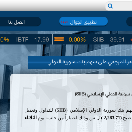
تطبيق الجوال
اتصل بنا
جديد
TF
17.99
0.00%
SIIB
39.91
سعر المرجعي على سهم بنك سورية الدولي...
ية الدولي الإسلامي (SIIB)
هم
بنك سورية الدولي الإسلامي (
SIIB
)
للتداول
و
تعديل
صبح
(
2,283.71
)
ل.س وذلك اعتباراً من جلسة يوم
الثلاثاء