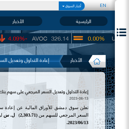
EN
أخبار السوق
الرئيسية
الأخبار
-4.09%
AVOC
326.14
0.00%
UIC
22.65
الأخبار
إعادة التداول وتعديل ال
إعادة التداول وتعديل السعر المرجعي على سهم بنك سور
2023-06-13
تعلن سوق دمشق للأوراق المالية عن إعادة س
السعر المرجعي للسهم
من
(2,303.71
(
ل. س
لي
.
2023
/
06
/
13