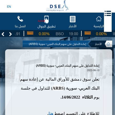
EN
جديد
الرئيسية
الأخبار
اتصل بنا
تطبيق الجوال
UG
3.91
0.00%
BSO
19.00
0.00%
IB
الأخبار
إعادة التداول على سهم البنك العربي- سورية (ARBS)
إعادة التداول على سهم البنك العربي- سورية (ARBS)
2022-06-13
تعلن سوق دمشق للأوراق المالية عن إعادة سهم
البنك العربي- سورية (
ARBS
)
للتداول في جلسة
يوم
الثلاثاء
14/06/2022.
للإطلاع على التعميم اضغط
هنا
.