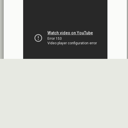
بنك الأردن - سورية
2026-07-14
اقتراح توزيع أرباح
شركة سيريتل موبايل تيليكوم
2026-07-13
البيانات المالية النهائية عن العام 2025
شركة سيريتل موبايل تيليكوم
2026-07-12
افصاح طارئ حول تشكيلة مجلس الإدارة
بنك سورية والخليج
2026-07-09
دعوة اجتماع هيئة عامة غير عادية
المصرف الدولي للتجارة والتمويل
2026-07-08
البيانات المالية عن الربع الأول 2026
البنك العربي- سورية
2026-07-07
قسم شكاوى
فرص عمل في
خريطة الموقع