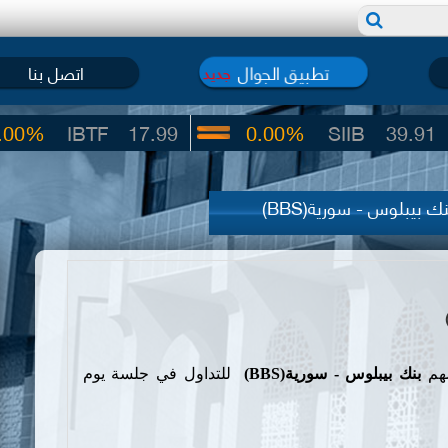
تطبيق الجوال
اتصل بنا
جديد
BTF
17.99
0.00%
SIIB
39.91
 بيبلوس - سورية(BBS)
سهم
بنك بيبلوس - سورية
(BBS)
للتداول في جلسة يوم