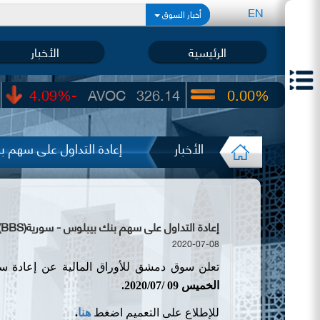
EN
أخبار السوق
الرئيسية
الأخبار
-4.09%
AVOC
326.14
0.00%
UIC
22.65
الأخبار
إعادة التداول على سهم بنك
إعادة التداول على سهم بنك بيبلوس - سورية(BBS)
2020-07-08
تعلن سوق دمشق للأوراق المالية عن إعادة 
الخميس
09 /
07
/
2020
.
للإطلاع على التعميم اضغط
هنا
.