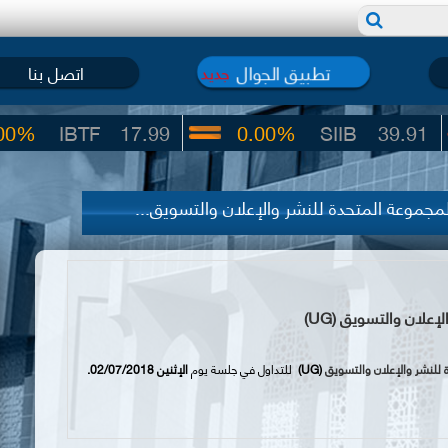
تطبيق الجوال
اتصل بنا
جديد
BTF
17.99
0.00%
SIIB
39.91
لمجموعة المتحدة للنشر والإعلان والتسويق...
علان والتسويق (UG)
 للنشر والإعلان والتسويق
(UG)
للتداول في جلسة يوم
ال
ثنين 02/07/2018.