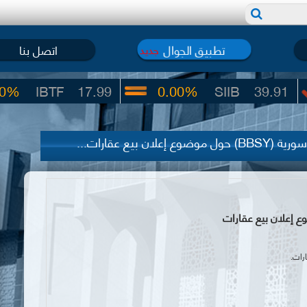
تطبيق الجوال
اتصل بنا
جديد
17.99
0.00%
SIIB
39.91
-4.09%
ن بيع عقارات...
رات
.