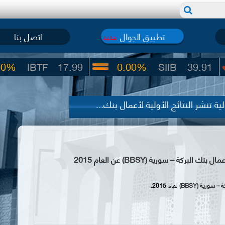
تطبيق الجوال
اتصل بنا
جديد
17.99
0.00%
SIIB
39.91
-4.88%
 تنشر النتائج الأولية لأعمال بنك...
كة – سورية (BBSY) عن العام 2015
ة – سورية (
BBSY
)
لعام
2015
.