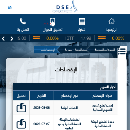
EN
جديد
الرئيسية
الأخبار
اتصل بنا
تطبيق الجوال
19.00
0.00%
IBTF
17.99
0.00%
SIIB
الشركات المدرجة
بنك البركة - سورية
الإفصاحات
الإفصاحات
أخبار السهم
عنوان الإفصاح
نوع الإفصاح
التاريخ
تحميل
إعلان توزيع كسور
الأحداث الهامة
2026-08-06
الأسهم المجانية
اجتماعات الهيئة
دعوة اجتماع الهيئة
العامة العادية و غير
2026-07-27
العامة العادية
العادية