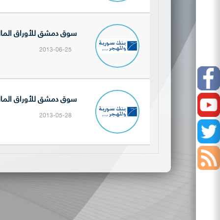
سوق دمشق للأوراق المالية ت
2013-06-25
Facebook
سوق دمشق للأوراق المالية تنشر
Youtube
2013-05-28
Twitter
أخبار
السوق
إفصاحات
الشركات
نشرات
المدرجة
التداول
الصفقات
اليومية