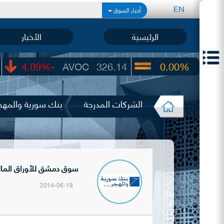
EN
أخبار السوق
الرئيسية
الأخبار
-4.09%
AVOC
326.14
0.00%
UIC
22.65
الشركات المدرجة
بنك سورية والمهج
سوق دمشق للأوراق المالية ت
2014-06-18