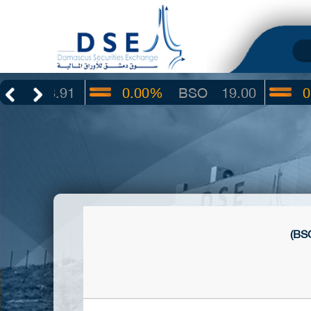
3.91
0.00%
BSO
19.00
0.00%