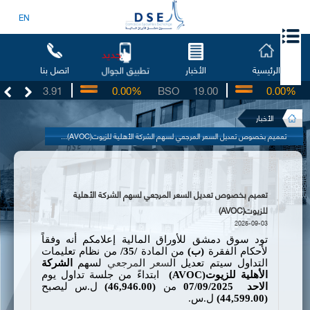
EN
جديد
الرئيسية
الأخبار
اتصل بنا
تطبيق الجوال
UG
3.91
0.00%
BSO
19.00
0.00%
I
الأخبار
تعميم بخصوص تعديل السعر المرجعي لسهم الشركة الأهلية للزيوت(AVOC)...
تعميم بخصوص تعديل السعر المرجعي لسهم الشركة الأهلية
للزيوت(AVOC)
2025-09-03
تود سوق دمشق للأوراق المالية إعلامكم أنه وفقاً
لأحكام الفقرة
(
ب
)
من المادة
/35/
من نظام تعليمات
التداول سيتم تعديل ال
سعر
ال
مرجعي
لسهم
الشركة
الأهلية للزيوت
(AVOC)
ابتداءً من جلسة تداول يوم
الاحد
07/09/2025
من
(46,946.00)
ل.س ليصبح
(
44,599.00
)
ل.س.