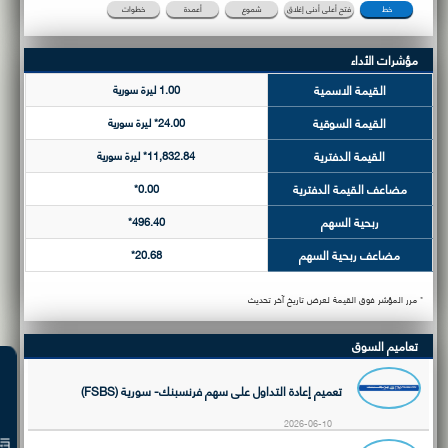
خط
فتح أعلى أدنى إغلاق
شموع
أعمدة
خطوات
مؤشرات الأداء
القيمة الاسمية
1.00 ليرة سورية
القيمة السوقية
24.00* ليرة سورية
القيمة الدفترية
11,832.84* ليرة سورية
مضاعف القيمة الدفترية
0.00*
ربحية السهم
496.40*
مضاعف ربحية السهم
20.68*
* مرر المؤشر فوق القيمة لعرض تاريخ آخر تحديث
تعاميم السوق
تعميم إعادة التداول على سهم فرنسبنك- سورية (FSBS)
2026-06-10