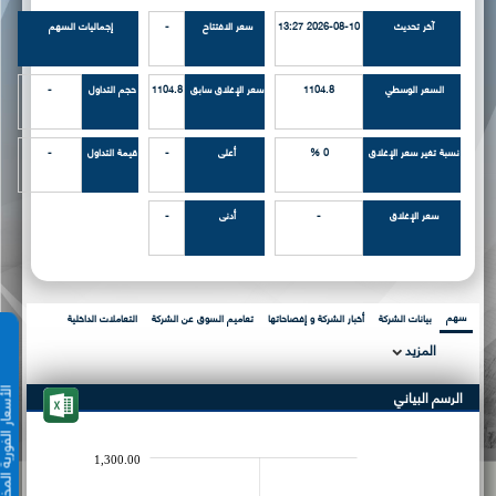
آخر تحديث
2026-08-10 13:27
سعر الافتتاح
-
إجماليات السهم
السعر الوسطي
1104.8
سعر الإغلاق سابق
1104.8
حجم التداول
-
نسبة تغير سعر الإغلاق
0 %
أعلى
-
قيمة التداول
-
سعر الإغلاق
-
أدنى
-
سهم
بيانات الشركة
أخبار الشركة و إفصاحاتها
تعاميم السوق عن الشركة
التعاملات الداخلية
المزيد
الرسم البياني
الأسعار الفورية 
1,300.00