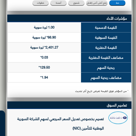
خط
فتح أعلى أدنى إغلاق
شموع
أعمدة
خطوات
مؤشرات الأداء
القيمة الاسمية
1.00 ليرة سورية
القيمة السوقية
66.90* ليرة سورية
القيمة الدفترية
2,401.27* ليرة سورية
مضاعف القيمة الدفترية
0.03*
ربحية السهم
129.50*
مضاعف ربحية السهم
1.94*
* مرر المؤشر فوق القيمة لعرض تاريخ آخر تحديث
تعاميم السوق
تعميم بخصوص تعديل السعر المرجعي لسهم الشركة السورية
الوطنية للتأمين (NIC)