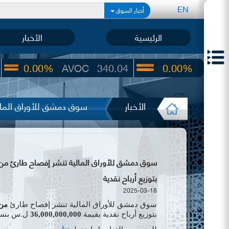
EN
أخبار السوق
الرئيسية
الأخبار
00%
AVOC
340.04
0.00%
UIC
22.65
الأخبار
سوق دمشق للأوراق المالي
بتوزيع أرباح نقدية
2025-03-18
سوق دمشق للأوراق المالية تنشر إفصاح طارئ
من
بتوزيع أرباح
نقدية
بقيمة
36,000,000,000
ل.س بنس