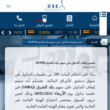
EN
جديد
الرئيسية
الأخبار
اتصل بنا
تطبيق الجوال
SO
19.00
0.00%
IBTF
17.99
0.00%
S
الأخبار
تعميم إيقاف التداول على سهم بنك الشرق (SHRQ)
تعميم إيقاف التداول على سهم بنك الشرق (SHRQ)
2024-05-07
بناءً على أحكام المادة
/39/
من تعليمات التداول في
سوق دمشق للأوراق المالية،
نعلمكم أنه سيتم
إيقاف التداول على سهم
بنك
الشرق (
SHRQ
)
في
جلسة تداول يوم
الأربعاء 08/05/2024
وذلك لحين
تزويد السوق بمحضر اجتماع الهيئة العامة غير
العادية
والتي تقوم مقام الهيئة العامة العادية
.