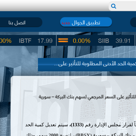
تطبيق الجوال
اتصل بنا
جديد
BTF
17.99
0.00%
SIIB
39.91
الحد الأدنى المطلوبة للتأثير على...
تأثير على السعر المرجعي لسهم بنك البركة – سورية
ً لقرار مجلس الإدارة رقم
(1333)،
سيتم تعديل كمية الحد
م
بنك البركة – سورية (
BBSY
) ،
لتصبح
2000
سهم، وذلك