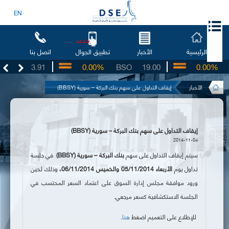
EN
جديد
الرئيسية
الأخبار
اتصل بنا
تطبيق الجوال
UG
3.91
0.00%
BSO
19.00
0.00%
I
الأخبار
إيقاف التداول على سهم بنك البركة – سورية (BBSY)
إيقاف التداول على سهم بنك البركة – سورية (BBSY)
2014-11-04
سيتم إيقاف التداول على سهم
بنك البركة – سورية (
BBSY
)
في جلسة
تداول يوم
الأربعاء 05/11/2014 والخميس 06/11/2014،
وذلك لحين
ورود موافقة مجلس إدارة السوق على اعتماد السعر المحتسب في
الجلسة الاستكشافية كسعر مرجعي.
للإطلاع على التعميم اضغط
هنا
.