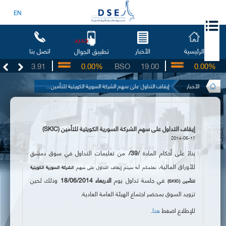
EN
جديد
الرئيسية
الأخبار
اتصل بنا
تطبيق الجوال
UG
3.91
0.00%
BSO
19.00
0.00%
I
الأخبار
إيقاف التداول على سهم الشركة السورية الكويتية للتأمين...
إيقاف التداول على سهم الشركة السورية الكويتية للتأمين (SKIC)
2014-06-17
بناءً على أحكام المادة
/39/
من تعليمات التداول في سوق دمشق
للأوراق المالية،
نعلمكم أنه سيتم إيقاف التداول على سهم
الشركة السورية الكويتية
في جلسة تداول يوم
الاربعاء 18/06/2014
وذلك لحين
للتأمين
(
SKIC
)
تزويد السوق بمحضر اجتماع الهيئة العامة العادية.
للإطلاع اضغط
هنا
.