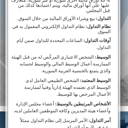
ه- أية أوراق مالية أخرى سورية أو غير سورية، متعارف
عليها على أنها أوراق مالية، ويتم اعتمادها كذلك من
قبل المجلس.
التداول:
بيع وشراء الأوراق المالية من خلال السوق.
نظام التداول:
نظام التداول الإلكتروني المعمول به في
السوق.
أوقات
التداول
:
الساعات المحددة للتداول ضمن أيام
التداول
.
الوسيط:
الشخص الاعتباري المرخَّص له من قبل الهيئة
الممارسة أعمال الوسيط المالي والوسيط لحسابه
والذي يتمتع بالجنسية العربية السورية.
الوسيط المعتمد:
الشخص الطبيعي العامل لدى
الوسيط الذي تعتمده الهيئة إدارياً وفنياً لممارسة
الأعمال المرخص بها للوسيط.
الأشخاص المرتبطين بالوسيط:
أعضاء مجلس الإدارة
وأعضاء هيئة المديرين وكافة الموظفين العاملين لديه.
أمر التداول:
الأمر المرسل إلى نظام التداول ممثلاً
رغبة في البيع أو الشراء.