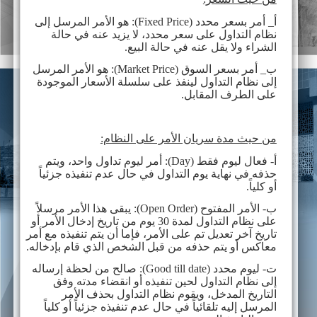
أ_ أمر بسعر
محدد
(Fixed Price)
: هو الأمر المرسل إلى
نظام التداول على سعر محدد، لا يزيد عنه في حالة
الشراء ولا يقل عنه في حالة البيع.
ب_ أمر بسعر السوق
(Market Price)
: هو الأمر المرسل
إلى نظام التداول لينفذ على سلسلة الأسعار الموجودة
على الطرف المقابل.
من حيث مدة سريان الأمر على النظام:
أ- فعال ليوم فقط
(Day)
: أمر ليوم تداول واحد، ويتم
حذفه في نهاية يوم التداول في حال عدم تنفيذه جزئياً
أو كلياً.
ب- الأمر المفتوح
(Open Order)
: يبقى هذا الأمر مرسلاً
على نظام التداول لمدة 30 يوم من تاريخ إدخال الأمر أو
تاريخ آخر تعديل تم على الأمر، فإما أن يتم تنفيذه مع أمر
معاكس أو يتم حذفه من قبل الشخص الذي قام بإدخاله.
ت- ليوم محدد
(Good till date)
: صالح من لحظة إرساله
إلى نظام التداول لحين تنفيذه أو انقضاء مدته وفق
التاريخ المدخل، ويقوم نظام التداول بحذف الأمر
المرسل إليه تلقائياً في حال عدم تنفيذه جزئياً أو كلياً