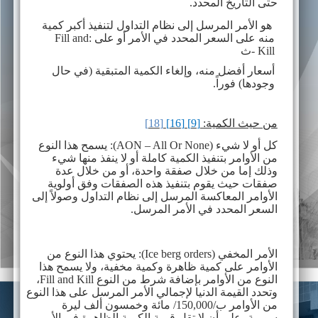
حتى التاريخ المحدد.
هو الأمر المرسل إلى نظام التداول لتنفيذ أكبر كمية
منه على السعر المحدد في الأمر أو على
:Fill and
Kill
-
ث
أسعار أفضل منه، وإلغاء الكمية المتبقية (في حال
وجودها) فوراً.
من حيث الكمية:
[9]
[16]
[18]
كل أو لا شيء
AON – All Or None)
): يسمح هذا النوع
من الأوامر بتنفيذ الكمية كاملة أو لا ينفذ منها شيء
وذلك إما من خلال صفقة واحدة، أو من خلال عدة
صفقات حيث يقوم بتنفيذ هذه الصفقات وفق أولوية
الأوامر المعاكسة المرسل إلى نظام التداول وصولاً إلى
السعر المحدد في الأمر المرسل.
الأمر المخفي (
Ice berg orders
): يحتوي هذا النوع من
الأوامر على كمية ظاهرة وكمية مخفية، ولا يسمح هذا
النوع من الأوامر بإضافة شرط من النوع
Fill and Kill
،
وتحدد القيمة الدنيا لإجمالي الأمر المرسل على هذا النوع
من الأوامر ب/150,000/ مائة وخمسون ألف ليرة
سورية، على أن لا تقل قيمة الكمية الظاهرة في الأمر