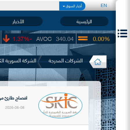
EN
أخبار السوق
الرئيسية
الأخبار
-1.37%
AVOC
340.04
0.00%
UIC
22.65
الشركات المدرجة
الشركة السورية ال
افصاح طارئ من الشركة ال
2026-06-08