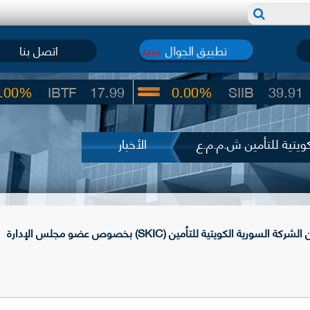
تطبيق الجوال
اتصل بنا
جديد
IBTF
17.99
0.00%
SIIB
39.91
كويتية للتأمين ش.م.م.ع
الأخبار
سورية الكويتية للتأمين (SKIC) بخصوص عضو مجلس الإدارة