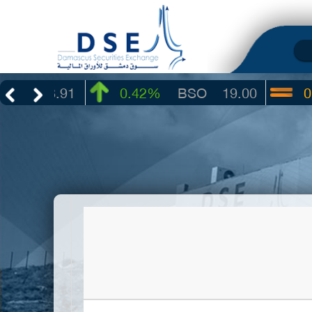
3.91
0.42%
BSO
19.00
0.00%