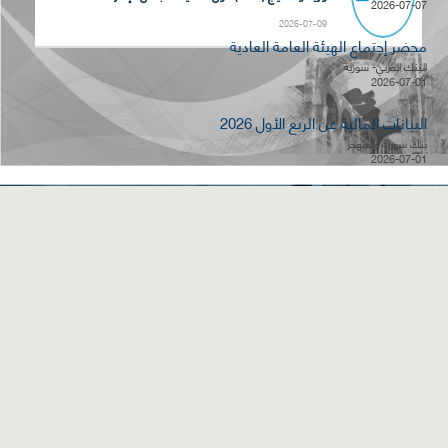
2026-07-07
2026-07-09
محضر إجتماع الهيئة العامة العادية
البنك العربي- سورية
2026-07-01
البيانات المالية عن الربع الأول 2026
بنك سورية والمهجر
2026-07-01
قسم شكاوى
فرص عمل في
خريطة الموقع
المستثمرين
السوق
الأسئلة المتكررة
Facebook
Youtube
Twitter
جميع الحقوق محفوظة لسوق دمشق للأوراق
مواقع هامة
المالية © 2007-2026
لا يجوز إعادة نشر أو توزيع البيانات والمعلومات
المنشورة في هذا الموقع إلا بموافقة خطية من إدارة السوق
حقوق الأفراد
|
استخدام الموقع
|
مدير الموقع
|
سياسة الخصوصية