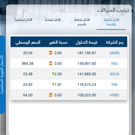
ترتيب الشركات
الأكثر نشاطاً
الأكثر نشاطاً
الأكثر ارتفاعاً
الأكثر انخفاضاً
بالقيمة
بالحجم
رمز الشركة
قيمة التداول
نسبة التغير
السعر الوسطي
20.05
0.00
181,795.97
QNBS
الأسعار الفورية 
884.38
0.00
149,801.60
ABC
23.48
2.26
147,665.00
BOJS
25.93
1.97
116,575.24
NIB
64.00
0.00
109,525.00
ARBS