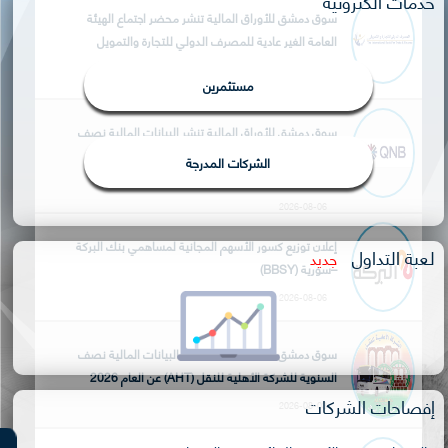
خدمات الكترونية
سوق دمشق للأوراق المالية تنشر محضر اجتماع الهيئة
العامة الغير عادية للمصرف الدولي للتجارة والتمويل
(IBTF)
مستثمرين
2026-08-09
سوق دمشق للأوراق المالية تنشر البيانات المالية نصف
السنوية لبنك قطر الوطني – سورية (QNBS) عن العام
الشركات المدرجة
2026
2026-08-06
إعلان توزيع كسور الأسهم المجانية لمساهمي بنك البركة
لعبة التداول
جديد
–سورية (BBSY)
2026-08-06
سوق دمشق للأوراق المالية تنشر البيانات المالية نصف
السنوية للشركة الأهلية للنقل (AHT) عن العام 2026
إفصاحات الشركات
2026-08-03